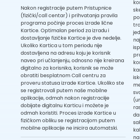
ko
Nakon registracije putem Pristupnice
sk
(fizički/call centar) i prihvatanja pravila
po
programa počinje proces izrade lične
tr
Kartice. Optimalan period za izradu i
je
dostavljanje fizičke Kartice je dve nedelje.
na
Ukoliko Kartica u tom periodu nije
is
dostavljena na adresu koju je korisnik
pr
naveo pri učlanjenju, odnosno nije kreirana
ko
digitalno za korisnika, korisnik se može
ka
obratiti besplatnom Call centru za
is
proveru statusa izrade Kartice. Ukoliko ste
me
se registrovali putem naše mobilne
sv
aplikacije, odmah nakon registraciije
(u
dobijate digitalnu Karticu i možete je
ra
odmah koristiti. Proces izrade Kartice u
da
fizičkom obliku se registracijom putem
sa
mobilne aplikacije ne inicira automatski.
ka
na