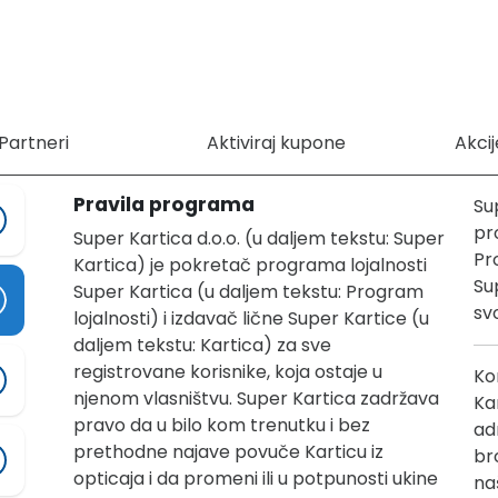
Partneri
Aktiviraj kupone
Akcij
Pravila programa
Su
pr
Super Kartica d.o.o. (u daljem tekstu: Super
Pr
Kartica) je pokretač programa lojalnosti
Su
Super Kartica (u daljem tekstu: Program
svo
lojalnosti) i izdavač lične Super Kartice (u
daljem tekstu: Kartica) za sve
registrovane korisnike, koja ostaje u
Ko
njenom vlasništvu. Super Kartica zadržava
Ka
pravo da u bilo kom trenutku i bez
ad
prethodne najave povuče Karticu iz
br
opticaja i da promeni ili u potpunosti ukine
na