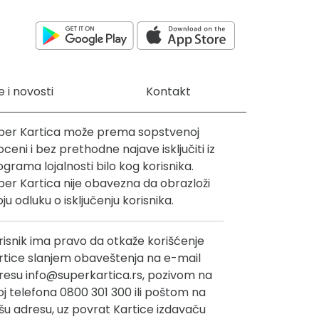
e i novosti
Kontakt
per Kartica može prema sopstvenoj
oceni i bez prethodne najave isključiti iz
ograma lojalnosti bilo kog korisnika.
per Kartica nije obavezna da obrazloži
ju odluku o isključenju korisnika.
risnik ima pravo da otkaže korišćenje
rtice slanjem obaveštenja na e-mail
resu info@superkartica.rs, pozivom na
oj telefona 0800 301 300 ili poštom na
šu adresu, uz povrat Kartice izdavaču