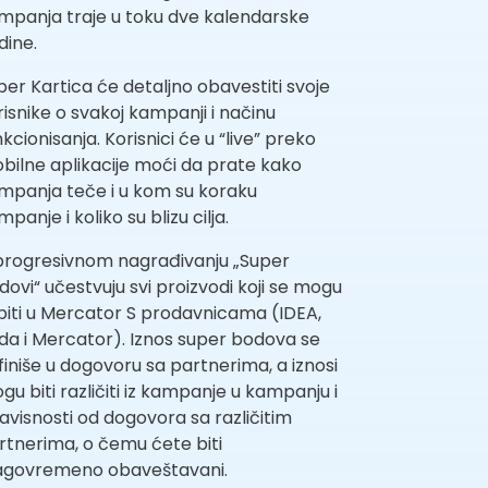
mpanja traje u toku dve kalendarske
dine.
per Kartica će detaljno obavestiti svoje
risnike o svakoj kampanji i načinu
kcionisanja. Korisnici će u “live” preko
bilne aplikacije moći da prate kako
mpanja teče i u kom su koraku
panje i koliko su blizu cilja.
progresivnom nagrađivanju „Super
dovi“ učestvuju svi proizvodi koji se mogu
piti u Mercator S prodavnicama (IDEA,
da i Mercator). Iznos super bodova se
finiše u dogovoru sa partnerima, a iznosi
gu biti različiti iz kampanje u kampanju i
zavisnosti od dogovora sa različitim
rtnerima, o čemu ćete biti
agovremeno obaveštavani.