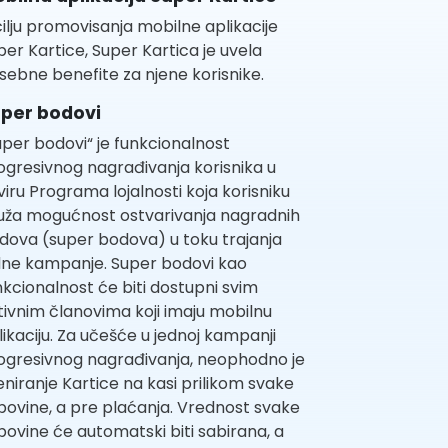
cilju promovisanja mobilne aplikacije
per Kartice, Super Kartica je uvela
sebne benefite za njene korisnike.
per bodovi
uper bodovi“ je funkcionalnost
ogresivnog nagrađivanja korisnika u
viru Programa lojalnosti koja korisniku
uža mogućnost ostvarivanja nagradnih
dova (super bodova) u toku trajanja
dne kampanje. Super bodovi kao
nkcionalnost će biti dostupni svim
tivnim članovima koji imaju mobilnu
likaciju. Za učešće u jednoj kampanji
ogresivnog nagrađivanja, neophodno je
eniranje Kartice na kasi prilikom svake
povine, a pre plaćanja. Vrednost svake
povine će automatski biti sabirana, a