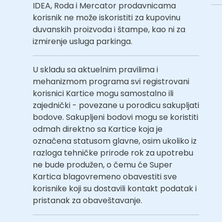
IDEA, Roda i Mercator prodavnicama
korisnik ne može iskoristiti za kupovinu
duvanskih proizvoda i štampe, kao ni za
izmirenje usluga parkinga.
U skladu sa aktuelnim pravilima i
mehanizmom programa svi registrovani
korisnici Kartice mogu samostalno ili
zajednički - povezane u porodicu sakupljati
bodove. Sakupljeni bodovi mogu se koristiti
odmah direktno sa Kartice koja je
označena statusom glavne, osim ukoliko iz
razloga tehničke prirode rok za upotrebu
ne bude produžen, o čemu će Super
Kartica blagovremeno obavestiti sve
korisnike koji su dostavili kontakt podatak i
pristanak za obaveštavanje.