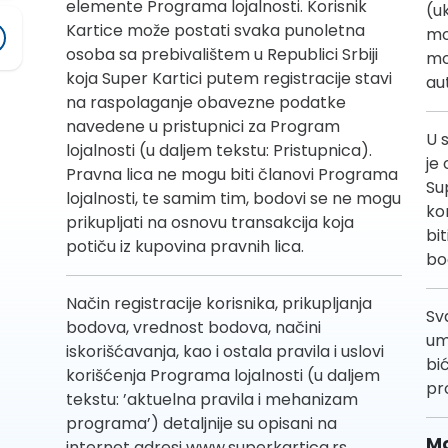
elemente Programa lojalnosti. Korisnik
(uk
Kartice može postati svaka punoletna
mo
osoba sa prebivalištem u Republici Srbiji
mo
koja Super Kartici putem registracije stavi
au
na raspolaganje obavezne podatke
navedene u pristupnici za Program
U s
lojalnosti (u daljem tekstu: Pristupnica).
je
Pravna lica ne mogu biti članovi Programa
Su
lojalnosti, te samim tim, bodovi se ne mogu
ko
prikupljati na osnovu transakcija koja
bi
potiču iz kupovina pravnih lica.
bo
Način registracije korisnika, prikupljanja
Sv
bodova, vrednost bodova, načini
um
iskorišćavanja, kao i ostala pravila i uslovi
bi
korišćenja Programa lojalnosti (u daljem
pr
tekstu: ’aktuelna pravila i mehanizam
programa’) detaljnije su opisani na
Mo
internet adresi www.superkartica.rs,