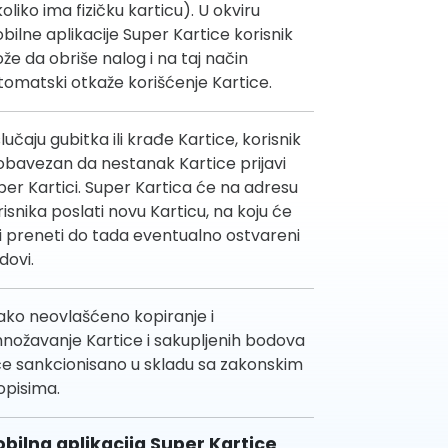
oliko ima fizičku karticu). U okviru
bilne aplikacije Super Kartice korisnik
že da obriše nalog i na taj način
tomatski otkaže korišćenje Kartice.
lučaju gubitka ili krađe Kartice, korisnik
 obavezan da nestanak Kartice prijavi
per Kartici. Super Kartica će na adresu
risnika poslati novu Karticu, na koju će
ti preneti do tada eventualno ostvareni
dovi.
ako neovlašćeno kopiranje i
nožavanje Kartice i sakupljenih bodova
će sankcionisano u skladu sa zakonskim
opisima.
bilna aplikacija Super Kartice