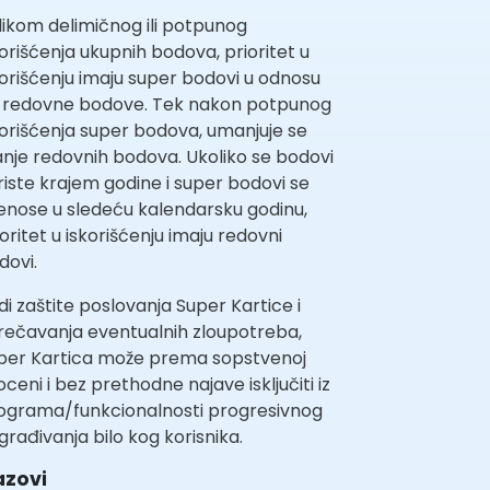
ilikom delimičnog ili potpunog
korišćenja ukupnih bodova, prioritet u
korišćenju imaju super bodovi u odnosu
 redovne bodove. Tek nakon potpunog
korišćenja super bodova, umanjuje se
anje redovnih bodova. Ukoliko se bodovi
riste krajem godine i super bodovi se
enose u sledeću kalendarsku godinu,
ioritet u iskorišćenju imaju redovni
dovi.
di zaštite poslovanja Super Kartice i
rečavanja eventualnih zloupotreba,
per Kartica može prema sopstvenoj
oceni i bez prethodne najave isključiti iz
ograma/funkcionalnosti progresivnog
građivanja bilo kog korisnika.
azovi