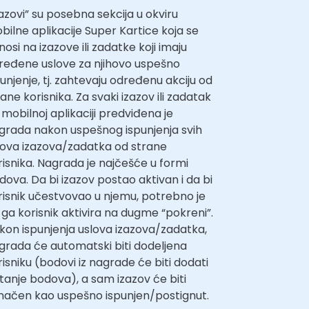
zazovi” su posebna sekcija u okviru
bilne aplikacije Super Kartice koja se
osi na izazove ili zadatke koji imaju
ređene uslove za njihovo uspešno
punjenje, tj. zahtevaju određenu akciju od
ane korisnika. Za svaki izazov ili zadatak
 mobilnoj aplikaciji predviđena je
grada nakon uspešnog ispunjenja svih
lova izazova/zadatka od strane
risnika. Nagrada je najčešće u formi
dova. Da bi izazov postao aktivan i da bi
risnik učestvovao u njemu, potrebno je
 ga korisnik aktivira na dugme “pokreni”.
kon ispunjenja uslova izazova/zadatka,
grada će automatski biti dodeljena
risniku (bodovi iz nagrade će biti dodati
stanje bodova), a sam izazov će biti
načen kao uspešno ispunjen/postignut.