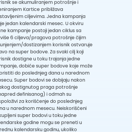
risnik se akumuliranjem potrošnje i
eniranjem Kartice približava
stavljenim ciljevima. Jedna kampanja
aje jedan kalendarski mesec. U okviru
dne kampanje postoji jedan ciklus sa
jviše 6 ciljeva/pragova potrošnje čijim
punjenjem/dostizanjem korisnik ostvaruje
avo na super bodove. Za svaki cilj koji
risnik dostigne u toku trajanja jedne
mpanje, dobiće super bodove koje može
koristiti do poslednjeg dana u narednom
secu. Super bodovi se dobijaju nakon
akog dostignutog praga potrošnje
napred definisanog) i odmah su
spoloživi za korišćenje do poslednjeg
na u narednom mesecu. Neiskorišćeni
kupljeni super bodovi u toku jedne
lendarske godine mogu se preneti u
rednu kalendarsku godinu, ukoliko