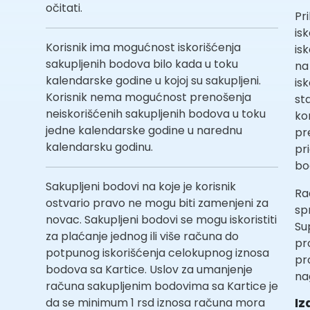
očitati.
Pr
is
Korisnik ima mogućnost iskorišćenja
is
sakupljenih bodova bilo kada u toku
na
kalendarske godine u kojoj su sakupljeni.
is
Korisnik nema mogućnost prenošenja
st
neiskorišćenih sakupljenih bodova u toku
ko
jedne kalendarske godine u narednu
pr
kalendarsku godinu.
pr
bo
Sakupljeni bodovi na koje je korisnik
Ra
ostvario pravo ne mogu biti zamenjeni za
sp
novac. Sakupljeni bodovi se mogu iskoristiti
Su
za plaćanje jednog ili više računa do
pr
potpunog iskorišćenja celokupnog iznosa
pr
bodova sa Kartice. Uslov za umanjenje
na
računa sakupljenim bodovima sa Kartice je
da se minimum 1 rsd iznosa računa mora
Iz