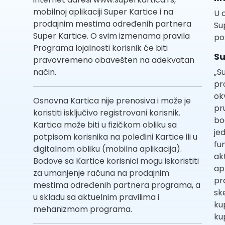
mobilnoj aplikaciji Super Kartice i na
U 
prodajnim mestima određenih partnera
Su
Super Kartice. O svim izmenama pravila
po
Programa lojalnosti korisnik će biti
Su
pravovremeno obavešten na adekvatan
način.
„S
pr
ok
Osnovna Kartica nije prenosiva i može je
pr
koristiti isključivo registrovani korisnik.
bo
Kartica može biti u fizičkom obliku sa
je
potpisom korisnika na poleđini Kartice ili u
fu
digitalnom obliku (mobilna aplikacija).
ak
Bodove sa Kartice korisnici mogu iskoristiti
ap
za umanjenje računa na prodajnim
pr
mestima određenih partnera programa, a
sk
u skladu sa aktuelnim pravilima i
ku
mehanizmom programa.
ku