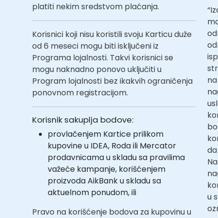
platiti nekim sredstvom plaćanja.
“I
mo
odn
Korisnici koji nisu koristili svoju Karticu duže
od
od 6 meseci mogu biti isključeni iz
is
Programa lojalnosti. Takvi korisnici se
str
mogu naknadno ponovo uključiti u
na
Program lojalnosti bez ikakvih ograničenja
na
ponovnom registracijom.
us
ko
Korisnik sakuplja bodove:
bo
provlačenjem Kartice prilikom
ko
kupovine u IDEA, Roda ili Mercator
da
prodavnicama u skladu sa pravilima
Na
važeće kampanje, korišćenjem
na
proizvoda AikBank u skladu sa
ko
aktuelnom ponudom, ili
u 
oz
Pravo na korišćenje bodova za kupovinu u