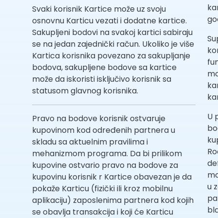
ka
Svaki korisnik Kartice može uz svoju
go
osnovnu Karticu vezati i dodatne kartice.
Sakupljeni bodovi na svakoj kartici sabiraju
Su
se na jedan zajednički račun. Ukoliko je više
ko
Kartica korisnika povezano za sakupljanje
fun
bodova, sakupljene bodove sa kartice
mo
može da iskoristi isključivo korisnik sa
ka
statusom glavnog korisnika.
kam
U 
Pravo na bodove korisnik ostvaruje
bo
kupovinom kod određenih partnera u
ku
skladu sa aktuelnim pravilima i
Ro
mehanizmom programa. Da bi prilikom
de
kupovine ostvario pravo na bodove za
mo
kupovinu korisnik r Kartice obavezan je da
u 
pokaže Karticu (fizički ili kroz mobilnu
pa
aplikaciju) zaposlenima partnera kod kojih
bl
se obavlja transakcija i koji će Karticu