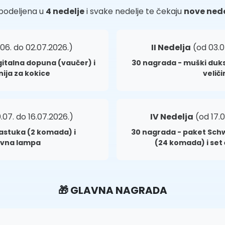
e podeljena u
4 nedelje
i svake nedelje te čekaju
nove ned
06. do 02.07.2026.)
II Nedelja
(od 03.0
gitalna dopuna (vaučer) i
30 nagrada - muški duks 
nija za kokice
velič
.07. do 16.07.2026.)
IV Nedelja
(od 17.0
jastuka (2 komada) i
30 nagrada - paket Sch
ivna lampa
(24 komada) i set
🎁 GLAVNA NAGRADA