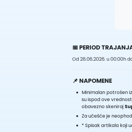
📅 PERIOD TRAJANJA
Od 26.06.2026. u 00:00h do
📌 NAPOMENE
Minimalan potrošen izn
su ispod ove vrednosti
obavezno skeniraj
Su
Za učešće je neophodn
* Spisak artikala koji 