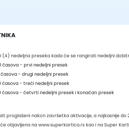
TNIKA
ri (4) nedeljna preseka kada će se rangirati nedeljni dobit
0 časova - prvi nedeljni presek
0 časova - drugi nedeljni presek
0 časova - treći nedeljni presek
0 časova - četvrti nedeljni presek i konačan presek
ti proglašeni nakon završetka aktivacije, a najkasnije do 2
biće objavljena na www.superkartica.rs kao i na Super Kartic