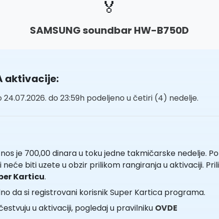
🏅
SAMSUNG soundbar HW-B750D
 aktivacije:
 24.07.2026. do 23:59h podeljeno u četiri (4) nedelje.
os je 700,00 dinara u toku jedne takmičarske nedelje. Potr
 neće biti uzete u obzir prilikom rangiranja u aktivaciji. P
per Karticu
.
o da si registrovani korisnik Super Kartica programa.
učestvuju u aktivaciji, pogledaj u pravilniku
OVDE