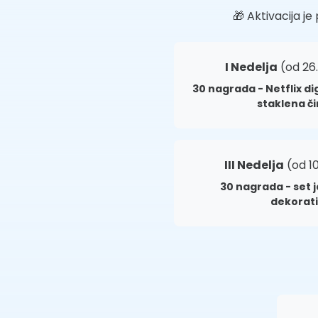
🎁 Aktivacija j
I Nedelja
(od 26.
30 nagrada - Netflix di
staklena či
III Nedelja
(od 10
30 nagrada - set 
dekorat