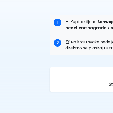
🥤 Kupi omiljene
Schwep
1
nedeljene nagrade
ka
🏆 Na kraju svake nedelj
2
direktno se plasiraju u 
Št