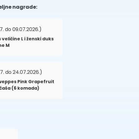
eljne nagrade:
7. do 09.07.2026.)
veličine L i ženski duks
ine M
7. do 24.07.2026.)
weppes Pink Grapefruit
 čaša (6 komada)