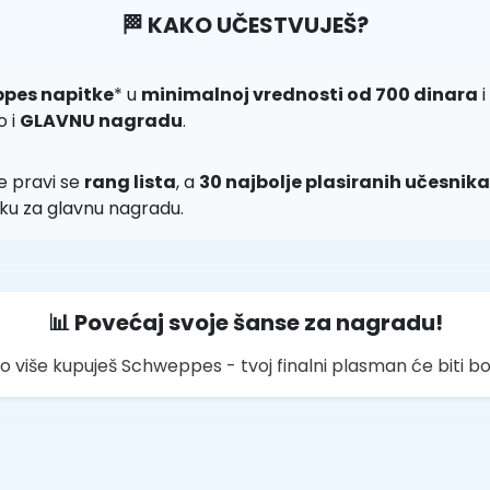
🏁 KAKO UČESTVUJEŠ?
pes napitke
* u
minimalnoj vrednosti od 700 dinara
i
o i
GLAVNU nagradu
.
e pravi se
rang lista
, a
30 najbolje plasiranih učesnika
trku za glavnu nagradu.
📊 Povećaj svoje šanse za nagradu!
o više kupuješ Schweppes - tvoj finalni plasman će biti bol