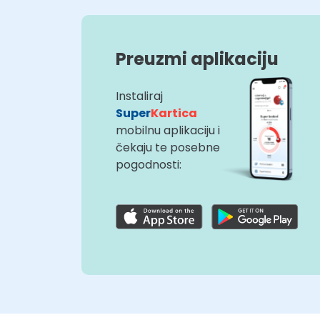
Preuzmi aplikaciju
Instaliraj
Super
Kartica
mobilnu aplikaciju i
čekaju te posebne
pogodnosti: