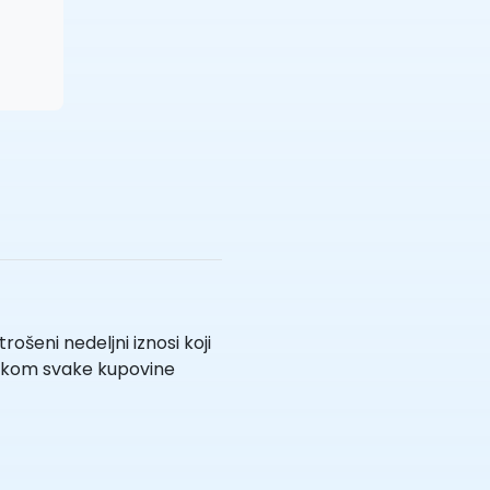
ošeni nedeljni iznosi koji
rilikom svake kupovine